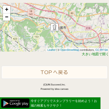
+
−
Leaflet
| ©
OpenStreetMap
contributors,
CC-BY-SA
大きい地図で開く
(C)UM.Succeed,Inc.
Powered by idea canvas
今すぐアプリでスタンプラリーを始めよう！お
城の検索もサクサク！