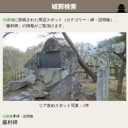
小諸城
に投稿された周辺スポット（カテゴリー：碑・説明板）、
「藤村碑」の情報がご覧頂けます。
リア攻めスポット写真：
1
件
小諸城
碑・説明板
藤村碑