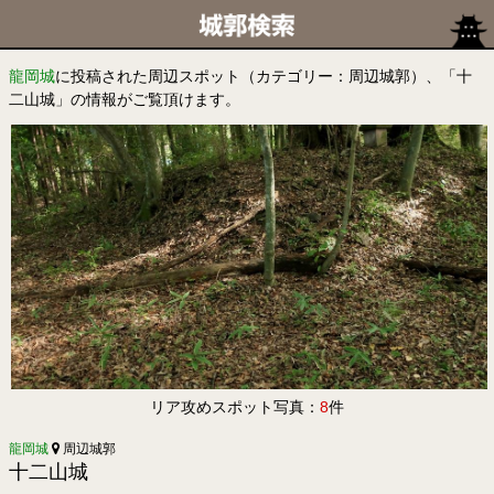
龍岡城
に投稿された周辺スポット（カテゴリー：周辺城郭）、「十
二山城」の情報がご覧頂けます。
リア攻めスポット写真：
8
件
龍岡城
周辺城郭
十二山城