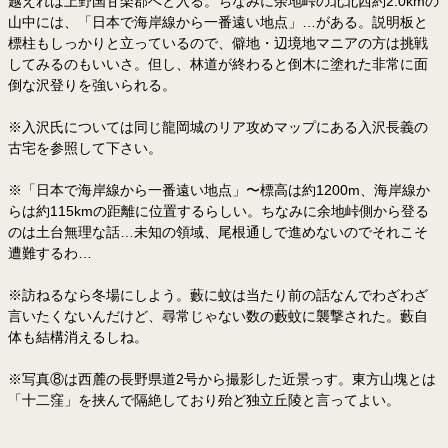
越えれば上野国甘楽郡へと入る。ちなみに余地峠の北北西約2.0kmの
山中には、「日本で海岸線から一番遠い地点」…がある。説明板と
標柱もしっかりと立っているので、僻地・辺境地マニアの方は挑戦
してみるのもいいさ。但し、林道が終わると倒木に塗れた非常に面
倒な沢登りを強いられる。
※入沢氏については同じ龍岡城のリア攻めマップにある入沢長義の
古宅を参照して下さい。
※「日本で海岸線から一番遠い地点」〜標高は約1200m、海岸線か
らは約115kmの距離に位置するらしい。ちなみに余地峠側から登る
のは土台無理な話…未知の領域、尾根通しで進めないのでそれこそ
遭難するわ…
※訪ねるなら冬場にしよう。藪に蚊は当たり前の話なんでわざわざ
言いたくないんだけど、尋常じゃない数の藪蚊に襲撃された。藪自
体も結構消えるしね。
※写真⑧は西麓の長野県道2号から撮影した近景っす。東方山塊とは
「十二窪」を挟んで隔絶しており殆ど独立丘陵と言ってよい。