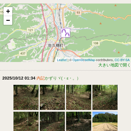
+
−
Leaflet
| ©
OpenStreetMap
contributors,
CC-BY-SA
大きい地図で開く
2025/10/12 01:34
内記
かずりヾ(・ε・。）