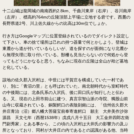
十二山城は龍岡城の南南西約2.8km、千曲川東岸（右岸）、谷川南岸
（左岸）、標高約764mの丘陵頂部上平場に立地する砦です。西麓の
長野県道2号、川上佐久線からの比高は30m位でしょか。
行き方はGoogleマップに位置登録されているのでダイレクト設定し
て下さい。車の捨て場所は己れの持つ器量で何とかしよう。登城は
東麓から道が付いているらしいが、道を探すのが面倒になり北麓か
ら無理矢理に取り付いている。獣柵も見当たらないので何処から登
ってもどうにかなると思う。ちなみに現在の丘陵は全山が殆ど墓地
と化している。
該地の佐久郡入沢村は、中世には平賀庄を構成していた一村であ
り、別に「青沼の里」とも呼ばれていた。南北朝時代から室町時代
の中後期には、北条氏系の入沢氏、後に田口氏が知行したと伝わ
る。又、現在の上田市前山に建つ、真言宗智山派の寺院、獨股山前
山寺に収蔵されている、銅製鰐口の表陰刻銘には、「信州佐久郡大
井庄青治（沼）郷八幡大菩薩宝前奉寄進鰐口 願主 大井美作沙弥
源昌 天文七年（西暦1538年）戊戌八月十五日 大工金井四郎左衛
門尉秀家」とある事から、この頃の入沢村は大井氏の影響力の及ぶ
所となっており、同村が大井庄の内であるとの認識がある他、当時