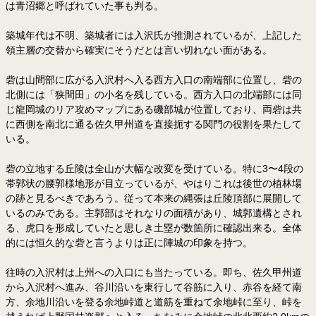
は青沼郷と呼ばれていた事も判る。
築城年代は不明、築城者には入沢氏が推測されているが、上記した
領主層の交替から確実にそうだとは言い切れない面がある。
砦は山間部に広がる入沢村へ入る西方入口の南端部に位置し、砦の
北側には「狭間田」の小名を残している。西方入口の北端部には同
じ龍岡城のリア攻めマップにある磯部城が位置しており、両砦は共
に西側を南北に通る佐久甲州道を直接扼する関門の役割を果たして
いる。
砦の立地する丘陵は全山が大幅な改変を受けている。特に3〜4段の
帯郭状の腰郭様地形が目立っているが、やはりこれは後世の植林場
の跡と見るべきであろう。従って本来の縄張は丘陵頂部に展開して
いるのみである。主郭部はそれなりの面積があり、城郭遺構とされ
る、虎口を形成していたと思しき土塁が数箇所に確認出来る。全体
的には恒久的な砦と言うよりは正に陣城の印象を持つ。
往時の入沢村は上州への入口にも当たっている。即ち、佐久甲州道
から入沢村へ進み、谷川沿いを東行して谷筋に入り、赤谷を経て南
方、余地川沿いを登る余地峠道と道筋を重ねて余地峠に至り、峠を