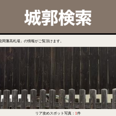
龍岡藩高札場」の情報がご覧頂けます。
リア攻めスポット写真：
1
件