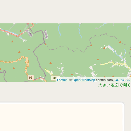
Leaflet
| ©
OpenStreetMap
contributors,
CC-BY-SA
大きい地図で開く