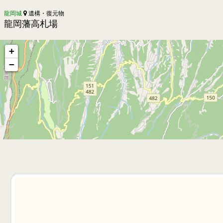
龍岡城
遺構・復元物
龍岡藩高札場
+
−