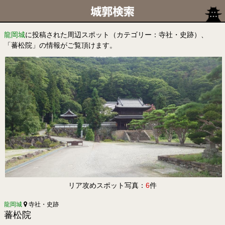
龍岡城
に投稿された周辺スポット（カテゴリー：寺社・史跡）、
「蕃松院」の情報がご覧頂けます。
リア攻めスポット写真：
6
件
龍岡城
寺社・史跡
蕃松院