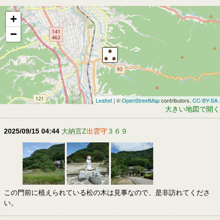
+
−
Leaflet
| ©
OpenStreetMap
contributors,
CC-BY-SA
大きい地図で開く
2025/09/15 04:44
大納言Z
出雲守
３６９
この門前に植えられている松の木は見事なので、是非訪れてくださ
い。