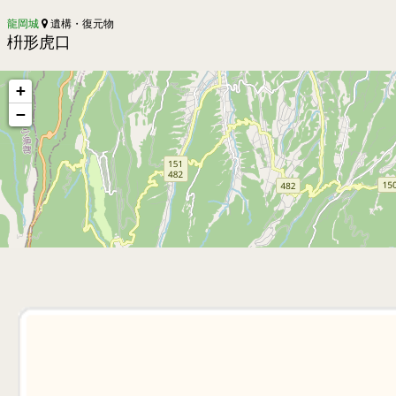
龍岡城
遺構・復元物
枡形虎口
+
−