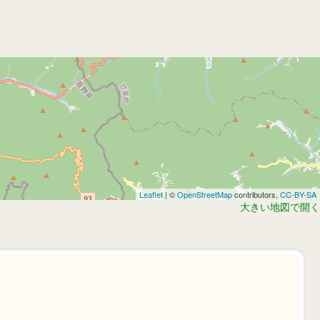
Leaflet
| ©
OpenStreetMap
contributors,
CC-BY-SA
大きい地図で開く