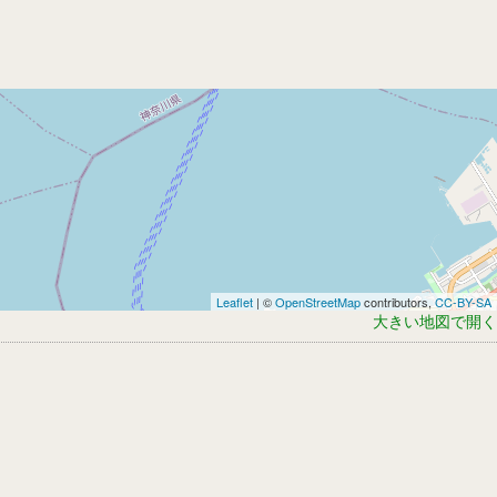
Leaflet
| ©
OpenStreetMap
contributors,
CC-BY-SA
大きい地図で開く