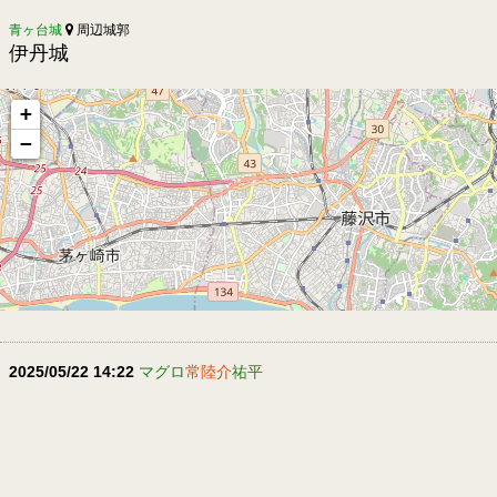
青ヶ台城
周辺城郭
伊丹城
+
−
2025/05/22 14:22
マグロ
常陸介
祐平