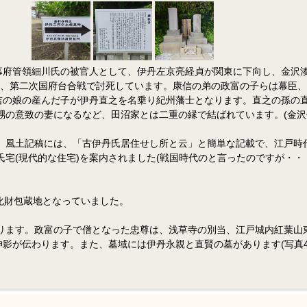
町幕府管領細川氏の被官人として、伊丹左京亮経貞が関東に下向し、金沢
あり、第二次国府台合戦で討死しています。康信の弟の政富の子らは幕臣
直吉の娘の産んだ子が伊丹直之を名乗り紀州藩士となります。直之の孫の
の意致の妻になるなど、田沼家とは二重の縁で結ばれています。(金沢伊
風土記稿には、「古伊丹氏居住せし所と云」と簡単な記載で、江戸時代
宅(現代的な住宅)を案内されました(戦国時代のと言ったのですが・・
化財包蔵地となっていました。
ります。政富の子で僧となった忠尊は、浅草寺の別当、江戸城内紅葉山
影が伝わります。また、墓域には伊丹永親と直賢の墓があります(写真4