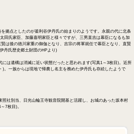
湊を拠点としたのが釜利谷伊丹氏の始まりのようです。永親の代に北条
、太田氏家臣、加藤嘉明家臣と様々ですが、三男直吉は幕臣になるも加
直賢は後の徳川家重の御伽となり、吉宗の将軍就任で幕臣となり、直賢
丹氏歴史郷土財団のHPより)
には遺構は消滅に近い状態だったと思われます(写真1～3枚目)。近所
・)。一族からは現地で帰農し名主を務めた伊丹氏も存続したようで
東照社別当、日光山輪王寺観音院開基と活躍し、お城のあった坂本村
～7枚目)。