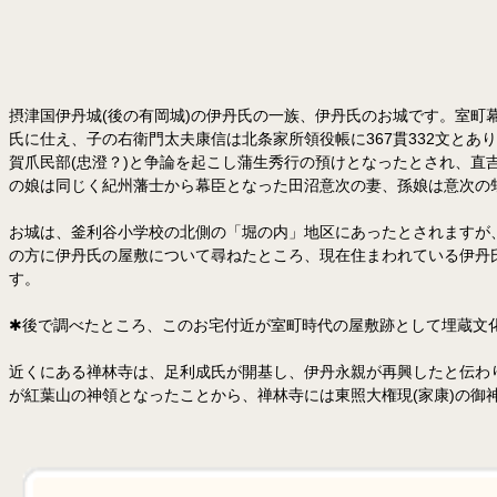
摂津国伊丹城(後の有岡城)の伊丹氏の一族、伊丹氏のお城です。室
氏に仕え、子の右衛門太夫康信は北条家所領役帳に367貫332文と
賀爪民部(忠澄？)と争論を起こし蒲生秀行の預けとなったとされ、
の娘は同じく紀州藩士から幕臣となった田沼意次の妻、孫娘は意次の甥
お城は、釜利谷小学校の北側の「堀の内」地区にあったとされますが、
の方に伊丹氏の屋敷について尋ねたところ、現在住まわれている伊丹氏
す。
✱後で調べたところ、このお宅付近が室町時代の屋敷跡として埋蔵文
近くにある禅林寺は、足利成氏が開基し、伊丹永親が再興したと伝わ
が紅葉山の神領となったことから、禅林寺には東照大権現(家康)の御神