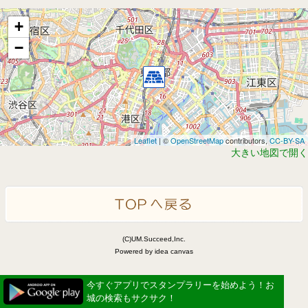
+
−
Leaflet
| ©
OpenStreetMap
contributors,
CC-BY-SA
大きい地図で開く
(C)UM.Succeed,Inc.
Powered by idea canvas
今すぐアプリでスタンプラリーを始めよう！お
城の検索もサクサク！