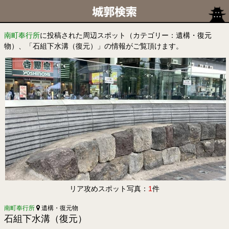
南町奉行所
に投稿された周辺スポット（カテゴリー：遺構・復元
物）、「石組下水溝（復元）」の情報がご覧頂けます。
リア攻めスポット写真：
1
件
南町奉行所
遺構・復元物
石組下水溝（復元）