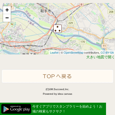
+
−
Leaflet
| ©
OpenStreetMap
contributors,
CC-BY-SA
大きい地図で開く
(C)UM.Succeed,Inc.
Powered by idea canvas
今すぐアプリでスタンプラリーを始めよう！お
城の検索もサクサク！