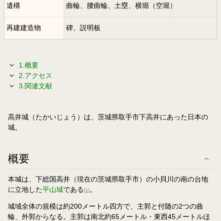
遺構
曲輪、腰曲輪、土塁、横堀（空堀）
再建建造物
碑、説明板
1.概要
2.アクセス
3.関連文献
高井城（たかいじょう）は、茨城県取手市下高井にあった日本の
城。
概要
本城は、下総国高井（現在の茨城県取手市）の小貝川の南の台地
に立地した
平山城
である
。
[1]
城域全体の規模は約200メートル四方で、主郭と付随の2つの曲
輪、外郭からなる。主郭は南北約65メートル・東西45メートルほ