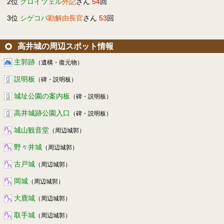
2位
クロイツェル
外記
さん
54
回
3位
シゲコバ
勘解由長官
さん
53
回
高井城の周辺スポット情報
主郭跡
（遺構・復元物）
説明板
（碑・説明板）
城址公園の案内板
（碑・説明板）
高井城跡公園入口
（碑・説明板）
城山観音堂
（周辺城郭）
野々井城
（周辺城郭）
古戸城
（周辺城郭）
岡城
（周辺城郭）
大鹿城
（周辺城郭）
取手城
（周辺城郭）