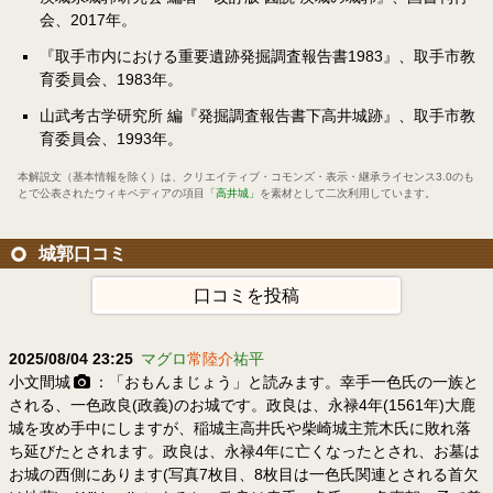
会、2017年。
『取手市内における重要遺跡発掘調査報告書1983』、取手市教
育委員会、1983年。
山武考古学研究所 編『発掘調査報告書下高井城跡』、取手市教
育委員会、1993年。
本解説文（基本情報を除く）は、
クリエイティブ・コモンズ・表示・継承ライセンス3.0
のも
とで公表されたウィキペディアの項目
「高井城」
を素材として二次利用しています。
城郭口コミ
口コミを投稿
2025/08/04 23:25
マグロ
常陸介
祐平
小文間城
：「おもんまじょう」と読みます。幸手一色氏の一族と
される、一色政良(政義)のお城です。政良は、永禄4年(1561年)大鹿
城を攻め手中にしますが、稲城主高井氏や柴崎城主荒木氏に敗れ落
ち延びたとされます。政良は、永禄4年に亡くなったとされ、お墓は
お城の西側にあります(写真7枚目、8枚目は一色氏関連とされる首欠