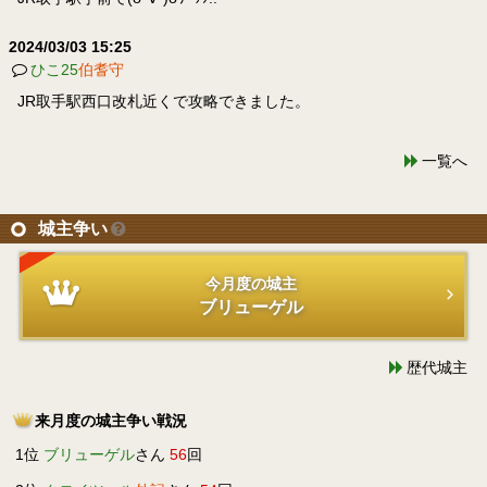
2024/03/03 15:25
ひこ25
伯耆守
JR取手駅西口改札近くで攻略できました。
一覧へ
城主争い
今月度の城主
ブリューゲル
歴代城主
来月度の城主争い戦況
1位
ブリューゲル
さん
56
回