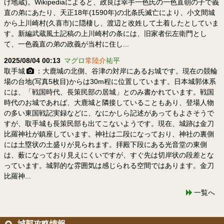
け地蔵)。Wikipediaによると、政良は幸手一色氏の一色直朝の子で義
直の弟にあたり、天正18年(1590年)の北条氏滅亡により、小文間城
から上川崎村(久喜市)に隠棲し、渡辺と改姓して土着したとしていま
す。新編武蔵風土記稿の上川崎村の条には、旧家者伝左衛門とし
て、一色義直の弟の政義が当村に住し...
2025/08/04 00:13
マグロ
常陸介
祐平
取手城
：大鹿城の北側、谷津の対岸にあるお城です。現在の競輪
場の台地(写真5枚目)からは30m程に位置しています。日本城郭体系
には、「戦国時代、長策民部の居城」とのみ書かれています。戦国
時代のお城であれば、大鹿城と隣接していることもあり、登場人物
の多い東国戦記実録などに、なにかしら記述があってもよさそうで
すが、取手城も長策民部も出てこないようです。現在、城跡は金刀
比羅神社が鎮座しています。神社は二段になっており、神社の裏側
には土塁状の土盛りが見られます。拝殿下段にある光音堂の東側
は、薮になっており見えにくいですが、すぐ先は切岸状の段差とな
っています。城郭的な雰囲気は感じられる空間ではあります。金刀
比羅神...
一覧へ
城郭攻略情報