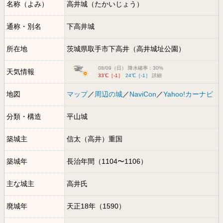
名称（よみ）
高井城（たかいじょう）
通称・別名
下高井城
所在地
茨城県取手市下高井（高井城址公園）
08/09（日） 降水確率：30%
天気情報
33℃［-1］
24℃［-1］
詳細
地図
マップ
／
周辺の城
／
NaviCon
／
Yahoo!カーナビ
分類・構造
平山城
築城主
信太（高井）重国
築城年
長治年間（1104〜1106）
主な城主
高井氏
廃城年
天正18年（1590）