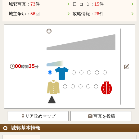
城郭写真：
73
件
口 コ ミ：
15
件
城主争い：
56
回
攻略情報：
26
件
00
35
時間
分
リア攻めマップ
写真を投稿
城郭基本情報