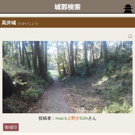
高井城
（たかいじょう）
投稿者：
mas.k
上野介
61th
さん
御城印