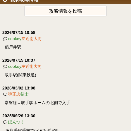
攻略情報を投稿
2026/07/15 10:58
cookey
左近衛大将
稲戸井駅
2026/07/15 10:37
cookey
左近衛大将
取手駅(関東鉄道)
2026/03/02 13:08
弾正忠
征士
常磐線→取手駅ホームの北側で入手
2025/09/29 13:30
ぽんつく
JR取手駅手前で(σ´∀`)σｹﾞｯﾂ!!