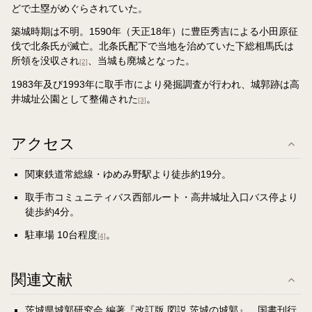
どで土塁がめぐらされていた。
築城時期は不明。1590年（天正18年）に豊臣秀吉による小田原征
伐で北条氏が滅亡。北条氏配下で当地を治めていた下総相馬氏は
所領を没収され
、当城も廃城となった。
[2]
1983年及び1993年に取手市により発掘調査が行われ、城郭跡は高
井城址公園として整備された
。
[3]
アクセス
関東鉄道常総線・ゆめみ野駅より徒歩約19分。
取手市コミュニティバス西部ルート・高井城址入口バス停より
徒歩約4分。
駐車場 10台程度
。
[4]
関連文献
茨城県城郭研究会 編著『改訂版 図説 茨城の城郭』、国書刊行