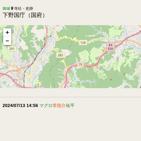
御城
寺社・史跡
下野国庁（国府）
+
−
2024/07/13 14:56
マグロ
常陸介
祐平