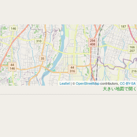
Leaflet
| ©
OpenStreetMap
contributors,
CC-BY-SA
大きい地図で開く