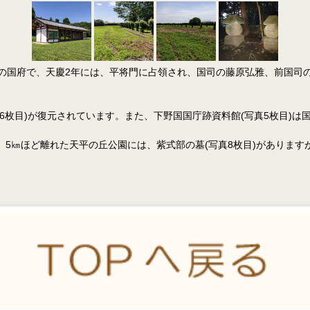
野国の国府で、天慶2年には、平将門に占領され、国司の藤原弘雅、前国
,3,6枚目)が復元されています。また、下野国国庁跡資料館(写真5枚目
5㎞ほど離れた天平の丘公園には、紫式部の墓(写真8枚目)がありま