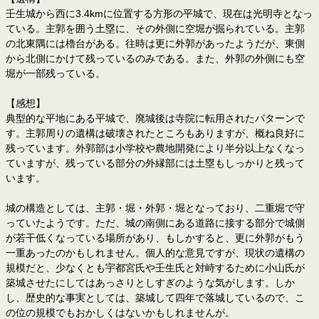
壬生城から西に3.4kmに位置する方形の平城で、現在は光明寺となっ
ている。主郭を囲う土塁に、その外側に空堀が掘られている。主郭
の北東隅には櫓台がある。往時は更に外郭があったようだが、東側
から北側にかけて残っているのみである。また、外郭の外側にも空
堀が一部残っている。
【感想】
典型的な平地にある平城で、廃城後は寺院に転用されたパターンで
す。主郭周りの遺構は破壊されたところもありますが、概ね良好に
残っています。外郭部は小学校や農地開発により半分以上なくなっ
ていますが、残っている部分の外縁部には土塁もしっかりと残って
います。
城の構造としては、主郭・堀・外郭・堀となっており、二重堀で守
っていたようです。ただ、城の南側にある道路に接する部分で城側
が若干低くなっている場所があり、もしかすると、更に外郭がもう
一重あったのかもしれません。個人的な意見ですが、現状の遺構の
規模だと、少なくとも宇都宮氏や壬生氏と対峙するために小山氏が
築城させたにしてはあっさりとしすぎのような気がします。しか
し、歴史的な事実としては、築城して四年で落城しているので、こ
の位の規模でもおかしくはないかもしれませんが。