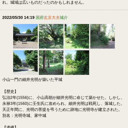
れ、城域は広いものだったのかもしれません。
2022/05/30 14:19
国府
左京大夫
城介
小山一門の細井光明が築いた平城
【歴史】
弘治2年(1556)に、小山高朝が細井光明に命じて築かせた。しかし、
永禄3年(1560)に壬生氏に攻められ、細井光明は戦死し、落城した。
天正年間に、光明の菩提を弔うために跡地に光明寺が建立された。
別名：光明寺城、家中城
【遺構】