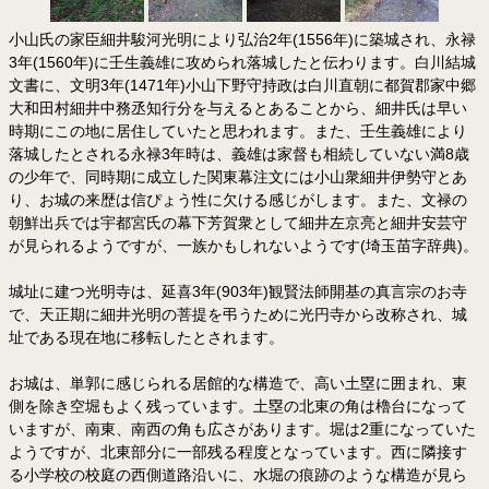
小山氏の家臣細井駿河光明により弘治2年(1556年)に築城され、永禄
3年(1560年)に壬生義雄に攻められ落城したと伝わります。白川結城
文書に、文明3年(1471年)小山下野守持政は白川直朝に都賀郡家中郷
大和田村細井中務丞知行分を与えるとあることから、細井氏は早い
時期にこの地に居住していたと思われます。また、壬生義雄により
落城したとされる永禄3年時は、義雄は家督も相続していない満8歳
の少年で、同時期に成立した関東幕注文には小山衆細井伊勢守とあ
り、お城の来歴は信ぴょう性に欠ける感じがします。また、文禄の
朝鮮出兵では宇都宮氏の幕下芳賀衆として細井左京亮と細井安芸守
が見られるようですが、一族かもしれないようです(埼玉苗字辞典)。
城址に建つ光明寺は、延喜3年(903年)観賢法師開基の真言宗のお寺
で、天正期に細井光明の菩提を弔うために光円寺から改称され、城
址である現在地に移転したとされます。
お城は、単郭に感じられる居館的な構造で、高い土塁に囲まれ、東
側を除き空堀もよく残っています。土塁の北東の角は櫓台になって
いますが、南東、南西の角も広さがあります。堀は2重になっていた
ようですが、北東部分に一部残る程度となっています。西に隣接す
る小学校の校庭の西側道路沿いに、水堀の痕跡のような構造が見ら