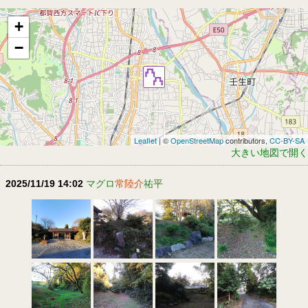
+
−
Leaflet
| ©
OpenStreetMap
contributors,
CC-BY-SA
大きい地図で開く
2025/11/19 14:02
マグロ
常陸介
祐平