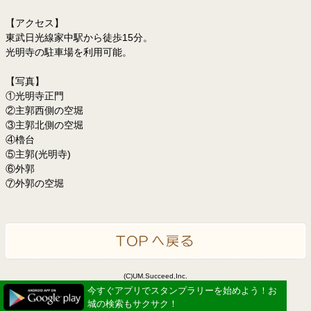
【アクセス】
東武日光線家中駅から徒歩15分。
光明寺の駐車場を利用可能。
【写真】
①光明寺正門
②主郭西側の空堀
③主郭北側の空堀
④櫓台
⑤主郭(光明寺)
⑥外郭
⑦外郭の空堀
(C)UM.Succeed,Inc.
Powered by idea canvas
今すぐアプリでスタンプラリーを始めよう！お
城の検索もサクサク！