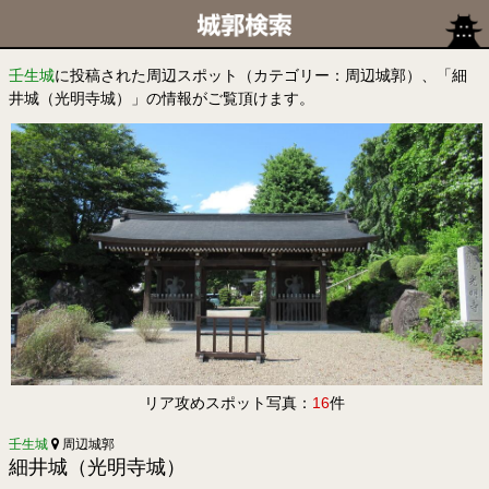
壬生城
に投稿された周辺スポット（カテゴリー：周辺城郭）、「細
井城（光明寺城）」の情報がご覧頂けます。
リア攻めスポット写真：
16
件
壬生城
周辺城郭
細井城（光明寺城）