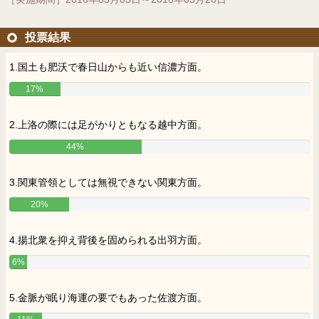
投票結果
1.国土も肥沃で春日山からも近い信濃方面。
17%
2.上洛の際には足がかりともなる越中方面。
44%
3.関東管領としては無視できない関東方面。
20%
4.揚北衆を抑え背後を固められる出羽方面。
6%
5.金脈が眠り海運の要でもあった佐渡方面。