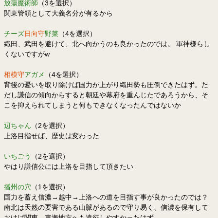
放蕩魔術師
（3を選択）
関東管領として大義名分が有るから
チーズ
日向守
野菜
（4を選択）
織田、武田を避けて、北へ向かうのも良かったのでは。 軍神様らし
くないですがw
相模守
アガメ
（4を選択）
背後の憂いを取り除けば国力が上がり織田勢も圧倒できたはず。た
だし謙信の傾向からすると朝廷や幕府を重んじたであろうから、そ
こを抑えられてしまうと何もできなくなったんではないか
辺ちゃん
（2を選択）
上洛目指せば、歴史は変わった
いちごう
（2を選択）
やはり謙信公には上洛を目指して頂きたい
播州の穴
（1を選択）
国力を蓄え信濃→越中→上洛への道を目指す事が良かったのでは？
南北は天然の要害である山脈があるので守り易く、信濃を保有して
おけば関東、東海地方へも遠征しやすかったはず。