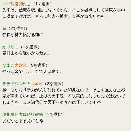
パパ
兵部卿
たこ
（1を選択）
先ずは、信濃を勢力圏においてから、そこを拠点にして関東を手中
に収めて行けば、さらに勢力を拡大する事が出来たかも。
※
（2を選択）
信長が勢力拡げる前に
かげかつ
（1を選択）
春日山から近いからねぇ。
なまこ
大炊允
（5を選択）
やっぱ金でしょ。金で人は動く。
チテイジンS#S
武蔵守
（2を選択）
越中はかなり勢力が入り乱れていた印象なので、そこを強力な上杉
家が抑えていれば、上杉の天下統一が現実的になったのではないで
しょうか。まぁ謙信公が天下を狙うかは怪しいですが
奥州探題大崎侍従政宗
（2を選択）
おだがとるまえにとる