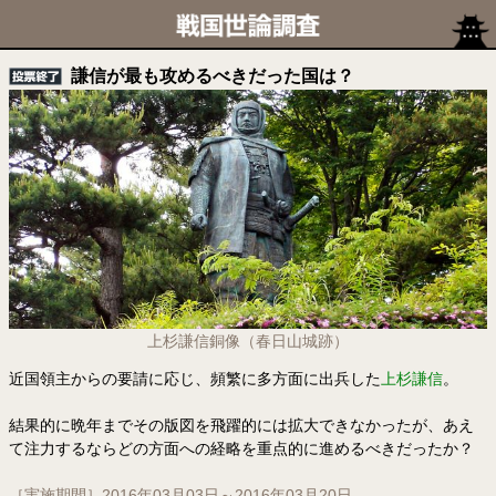
謙信が最も攻めるべきだった国は？
上杉謙信銅像（春日山城跡）
近国領主からの要請に応じ、頻繁に多方面に出兵した
上杉謙信
。
結果的に晩年までその版図を飛躍的には拡大できなかったが、あえ
て注力するならどの方面への経略を重点的に進めるべきだったか？
［実施期間］2016年03月03日～2016年03月20日