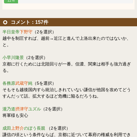
11%
コメント：157件
半日皇帝
下野守
（2を選択）
越中を制圧すれば、越前→近江と進んで上洛出来たのではないか、
と。
小早川隆景
（2を選択）
京都に行くためには北陸回りが一番。信濃、関東は相手も強力過ぎ
る。
各務原
武蔵守
純
（5を選択）
そもそも越後国内すら統治しきれていない謙信が他国を攻めてどう
すんだって話。拡大するほど危機に陥るだろうね。
瀧乃道
摂津守
ユズル
（2を選択）
将軍様も安心
成田
上野介
のぼう長親
（2を選択）
謙信の頃という条件ならば、京都に近づいて幕府の権威を利用でき