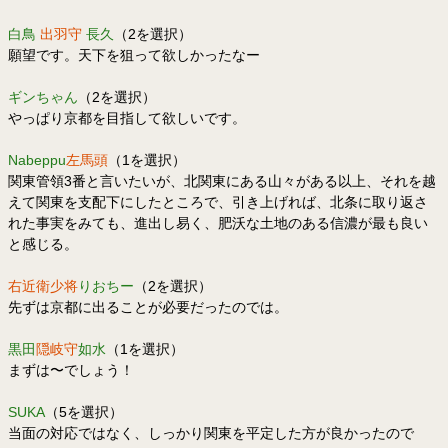
白鳥
出羽守
長久
（2を選択）
願望です。天下を狙って欲しかったなー
ギンちゃん
（2を選択）
やっぱり京都を目指して欲しいです。
Nabeppu
左馬頭
（1を選択）
関東管領3番と言いたいが、北関東にある山々がある以上、それを越
えて関東を支配下にしたところで、引き上げれば、北条に取り返さ
れた事実をみても、進出し易く、肥沃な土地のある信濃が最も良い
と感じる。
右近衛少将
りおちー
（2を選択）
先ずは京都に出ることが必要だったのでは。
黒田
隠岐守
如水
（1を選択）
まずは〜でしょう！
SUKA
（5を選択）
当面の対応ではなく、しっかり関東を平定した方が良かったので