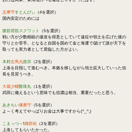
志摩守
すとんぴぃ
（4を選択）
国内安定のためには
腹筋背筋スクワット
（5を選択）
戦い方が少数精鋭の速攻を得意としていて遠征や領土を広げた後の
守りとか苦手。となると自国を固めて金と海運で儲けて誰が天下を
取っても実力者として君臨した方がよい。
木村
左馬允
政宗
（2を選択）
上洛を目指して進むべき。本拠を移しながら領土拡大していった信
長を見習うべき。
大蔵少輔
数珠丸
（1を選択）
武田に備えるという意味でも信濃は相当、重要だったと思う。
あきちい
播磨守
（5を選択）
よ～く考えてやっぱりお金は大事ですから(^_^;)
こまっつ～❗
織部佑
（2を選択）
上洛してもらいたかった。