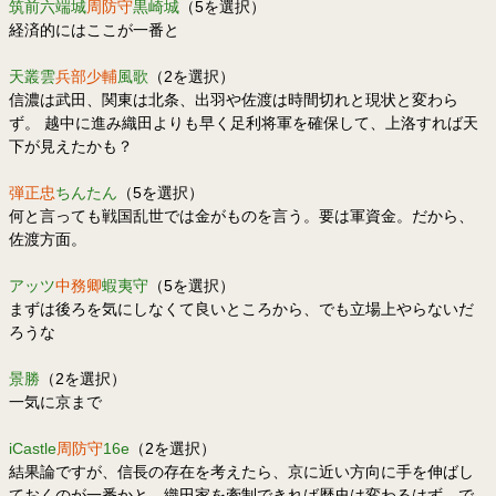
筑前六端城
周防守
黒崎城
（5を選択）
経済的にはここが一番と
天叢雲
兵部少輔
風歌
（2を選択）
信濃は武田、関東は北条、出羽や佐渡は時間切れと現状と変わら
ず。 越中に進み織田よりも早く足利将軍を確保して、上洛すれば天
下が見えたかも？
弾正忠
ちんたん
（5を選択）
何と言っても戦国乱世では金がものを言う。要は軍資金。だから、
佐渡方面。
アッツ
中務卿
蝦夷守
（5を選択）
まずは後ろを気にしなくて良いところから、でも立場上やらないだ
ろうな
景勝
（2を選択）
一気に京まで
iCastle
周防守
16e
（2を選択）
結果論ですが、信長の存在を考えたら、京に近い方向に手を伸ばし
ておくのが一番かと。織田家を牽制できれば歴史は変わるはず…で