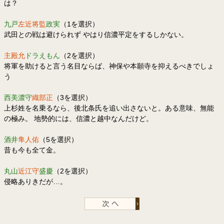
は？
九戸
左近将監
政実
（1を選択）
武田との戦は避けられず やはり信濃平定をするしかない。
主殿允
ドラえもん
（2を選択）
将軍を助けると言う名目ならば、神保や本願寺を抑えるべきでしょ
う
西美濃守
織部正
（3を選択）
上杉姓を名乗るなら、後北条氏を追い出さないと。ある意味、無能
の極み。 地勢的には、信濃と越中なんだけど。
酒井
隼人佑
（5を選択）
昔も今も全て金。
丸山
近江守
盛慶
（2を選択）
侵略ありきだが…。