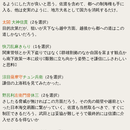
るようにした方が良いと思う。佐渡を含めて、都への制海権も手に
入る。他は史実のように、地方大名として国力を消耗するだけ。
太閤
大神信貫
（2を選択）
目的次第だが、狙いが天下なら越中方面。越後から都への道はこの
道しかないだろう。
快刀乱麻きらり
（1を選択）
関東管領とか天下盗りではなく群雄割拠のなか自国を富ます観点か
ら南下政策一本に絞り艱難に立ち向かう姿勢こそ謙信にふさわしい
と思料
涼目
薩摩守
チュン兵衛
（2を選択）
謙信の上洛戦を見てみたかった。
野呂利
左衛門督
休三
（2を選択）
さしたる脅威が無ければこの方面だろう。その先の能登や越前とい
った日本海交易圏に繋がっていく。佐渡も当然取るべきで、すぐに
制圧できるだろう。武田とは妥協が難しそうで最終的には信濃に介
入せざるを得ないか