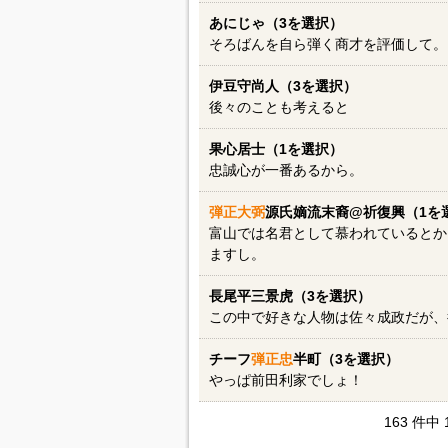
あにじゃ（3を選択）
そろばんを自ら弾く商才を評価して。
伊豆守尚人（3を選択）
後々のことも考えると
果心居士（1を選択）
忠誠心が一番あるから。
弾正大弼
源氏嫡流末裔@祈復興（1を
富山では名君として慕われているとか
ますし。
長尾平三景虎（3を選択）
この中で好きな人物は佐々成政だが、
チーフ
弾正忠
半町（3を選択）
やっぱ前田利家でしょ！
163 件中