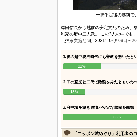
一揆平定後の越前で
織田信長から越前の安定支配のため、
利家の府中三人衆。 この3人の中でも
［投票実施期間］2021年04月08日～20
1.後の越中統治時代にも善政を敷いたと
22%
2.子の直光と二代で政務をみたともいわ
13%
3.府中城を築き政情不安定な越前を鎮撫
63%
「ニッポン城めぐり」利用者の