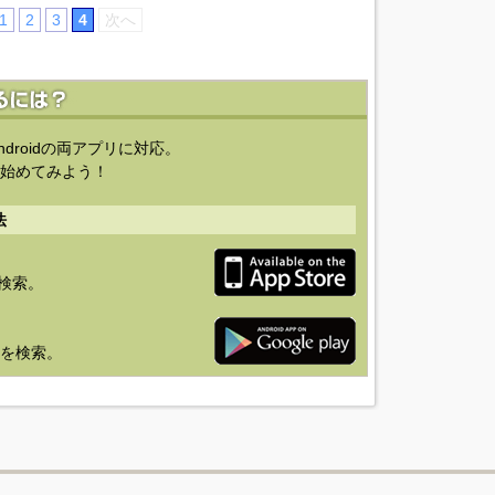
1
2
3
4
次へ
ndroidの両アプリに対応。
始めてみよう！
法
を検索。
り」を検索。