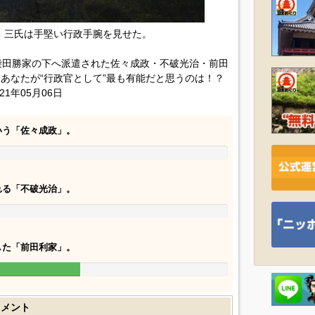
、三氏は手堅い行政手腕を見せた。
柴田勝家の下へ派遣された佐々成政・不破光治・前田
、あなたが“行政官として”最も有能だと思うのは！？
21年05月06日
いう「佐々成政」。
れる「不破光治」。
した「前田利家」。
コメント