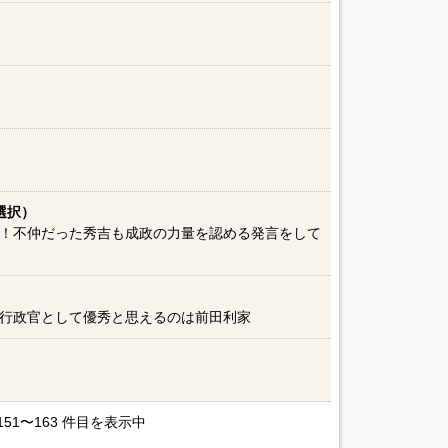
選択）
！不仲だった秀吉も成政の力量を認める発言をして
行政官として優秀と思えるのは前田利家
 151〜163 件目を表示中