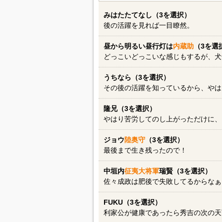
みはたたてなし（3を選択）
後の活躍を見れば一目瞭然。
昼から明るい昼行灯は
内蔵助
（3を選
どっこいどっこいな感じもするが、犬
うちなら（3を選択）
その後の活躍を知っているから、やは
隆兄（3を選択）
やはり苦労してのし上がっただけに、
ジョウ
陸奥守
（3を選択）
最後まで生き残ったので！
中垣内
征夷大将軍
瑞賢（3を選択）
佐々成政は肥後で失敗してるからなぁ
FUKU（3を選択）
利家公が健康であったら秀吉の次の天