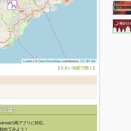
Leaflet
| ©
OpenStreetMap
contributors,
CC-BY-SA
［
大きい地図で開く
］
ndroidの両アプリに対応。
始めてみよう！