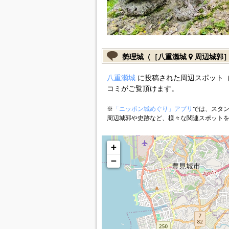
勢理城（［八重瀬城
周辺城郭
八重瀬城
に投稿された周辺スポット（
コミがご覧頂けます。
※
「ニッポン城めぐり」アプリ
では、スタン
周辺城郭や史跡など、様々な関連スポット
+
−