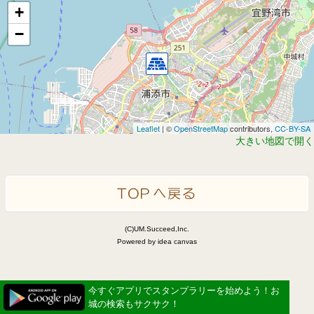
+
−
Leaflet
| ©
OpenStreetMap
contributors,
CC-BY-SA
大きい地図で開く
(C)UM.Succeed,Inc.
Powered by idea canvas
今すぐアプリでスタンプラリーを始めよう！お
城の検索もサクサク！