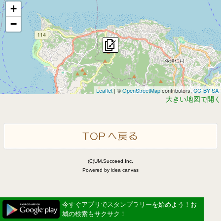
+
−
Leaflet
| ©
OpenStreetMap
contributors,
CC-BY-SA
大きい地図で開く
(C)UM.Succeed,Inc.
Powered by idea canvas
今すぐアプリでスタンプラリーを始めよう！お
城の検索もサクサク！