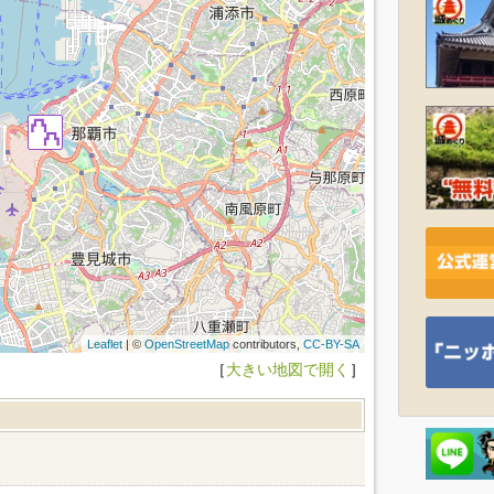
Leaflet
| ©
OpenStreetMap
contributors,
CC-BY-SA
［
大きい地図で開く
］