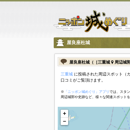
屋良座杜城
屋良座杜城（［三重城
周辺城
三重城
に投稿された周辺スポット（
口コミがご覧頂けます。
※
「ニッポン城めぐり」アプリ
では、スタン
周辺城郭や史跡など、様々な関連スポット
+
−