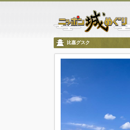
比嘉グスク