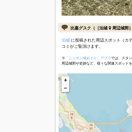
比嘉グスク（［泊城
周辺城郭
泊城
に投稿された周辺スポット（カ
コミがご覧頂けます。
※
「ニッポン城めぐり」アプリ
では、スタン
周辺城郭や史跡など、様々な関連スポット
+
−