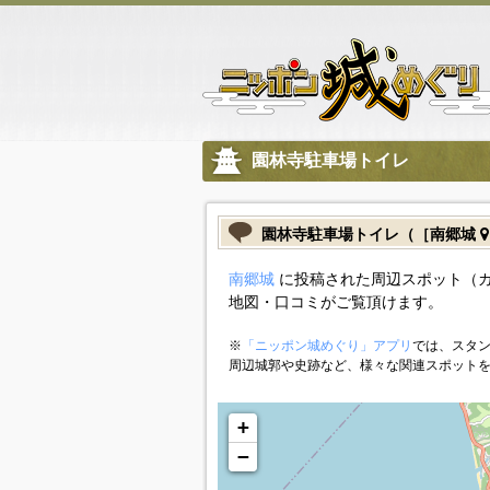
園林寺駐車場トイレ
園林寺駐車場トイレ（［南郷城
南郷城
に投稿された周辺スポット（
地図・口コミがご覧頂けます。
※
「ニッポン城めぐり」アプリ
では、スタン
周辺城郭や史跡など、様々な関連スポット
+
−