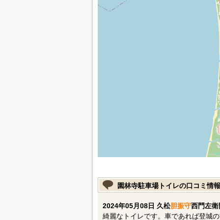
園林寺駐車場トイレの口コミ情
2024年05月08日 久松
胆振守
西門左衛
綺麗なトイレです。車であれば登城の