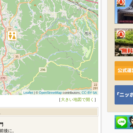
Leaflet
| ©
OpenStreetMap
contributors,
CC-BY-SA
［
大きい地図で開く
］
報
門
前後に。