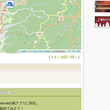
Leaflet
| ©
OpenStreetMap
contributors,
CC-BY-SA
［
大きい地図で開く
］
ndroidの両アプリに対応。
始めてみよう！