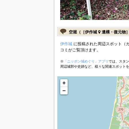
空堀（［伊作城
遺構・復元物
伊作城
に投稿された周辺スポット（
コミがご覧頂けます。
※
「ニッポン城めぐり」アプリ
では、スタン
周辺城郭や史跡など、様々な関連スポット
+
−