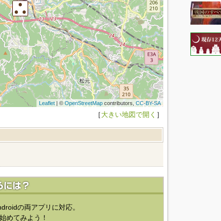
Leaflet
| ©
OpenStreetMap
contributors,
CC-BY-SA
［
大きい地図で開く
］
ndroidの両アプリに対応。
始めてみよう！