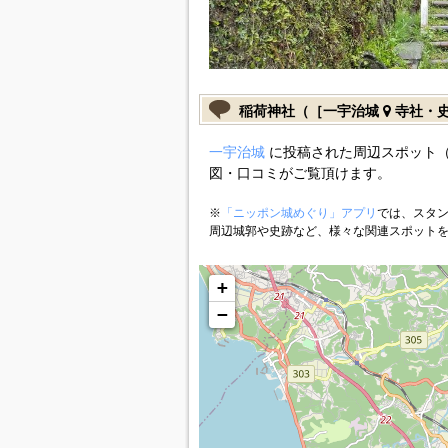
稲荷神社（［一宇治城
寺社・
一宇治城
に投稿された周辺スポット
図・口コミがご覧頂けます。
※
「ニッポン城めぐり」アプリ
では、スタン
周辺城郭や史跡など、様々な関連スポット
+
−