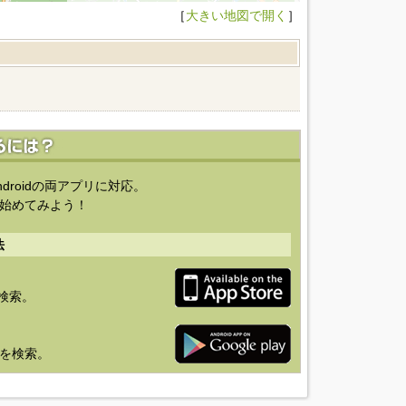
［
大きい地図で開く
］
ndroidの両アプリに対応。
始めてみよう！
法
を検索。
り」を検索。