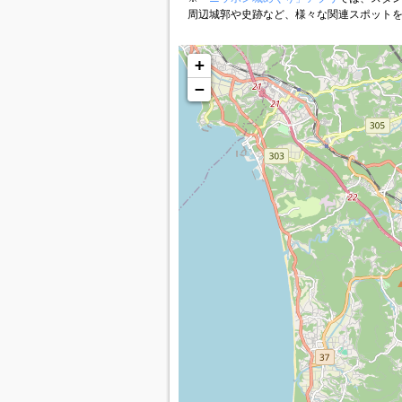
周辺城郭や史跡など、様々な関連スポット
+
−