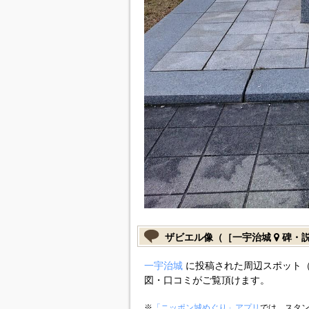
ザビエル像（［一宇治城
碑・
一宇治城
に投稿された周辺スポット（
図・口コミがご覧頂けます。
※
「ニッポン城めぐり」アプリ
では、スタン