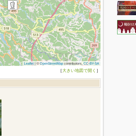
Leaflet
| ©
OpenStreetMap
contributors,
CC-BY-SA
［
大きい地図で開く
］