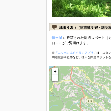
縄張り図（［恒吉城
碑・説明
恒吉城
に投稿された周辺スポット（
口コミがご覧頂けます。
※
「ニッポン城めぐり」アプリ
では、スタン
周辺城郭や史跡など、様々な関連スポット
+
−