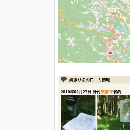
縄張り図の口コミ情報
2019年04月27日 肝付
筑前守
省釣