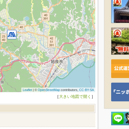
Leaflet
| ©
OpenStreetMap
contributors,
CC-BY-SA
［
大きい地図で開く
］