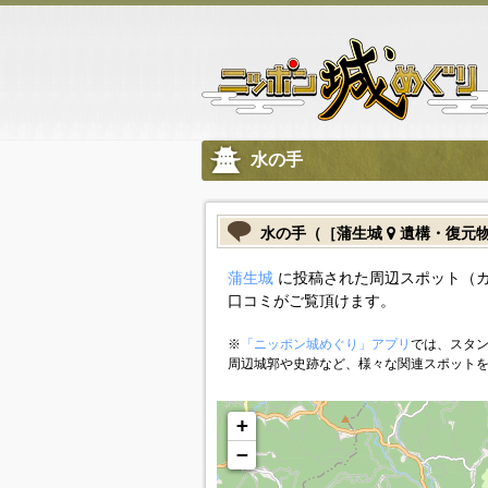
水の手
水の手（［蒲生城
遺構・復元
蒲生城
に投稿された周辺スポット（
口コミがご覧頂けます。
※
「ニッポン城めぐり」アプリ
では、スタン
周辺城郭や史跡など、様々な関連スポット
+
−