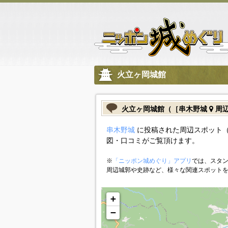
火立ヶ岡城館
火立ヶ岡城館（［串木野城
周辺
串木野城
に投稿された周辺スポット（
図・口コミがご覧頂けます。
※
「ニッポン城めぐり」アプリ
では、スタン
周辺城郭や史跡など、様々な関連スポット
+
−