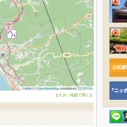
Leaflet
| ©
OpenStreetMap
contributors,
CC-BY-SA
［
大きい地図で開く
］