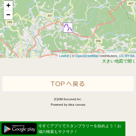
+
−
Leaflet
| ©
OpenStreetMap
contributors,
CC-BY-SA
大きい地図で開く
(C)UM.Succeed,Inc.
Powered by idea canvas
今すぐアプリでスタンプラリーを始めよう！お
城の検索もサクサク！