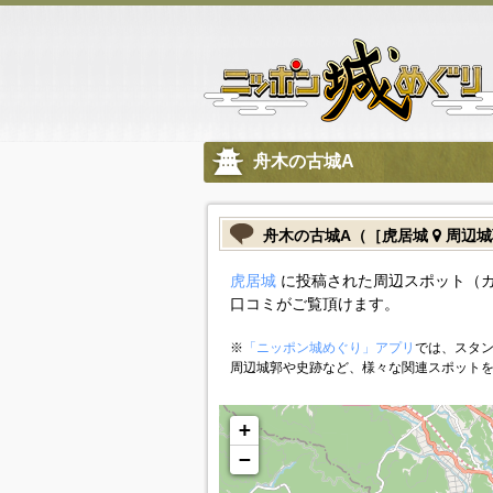
舟木の古城A
舟木の古城A（［虎居城
周辺城
虎居城
に投稿された周辺スポット（カ
口コミがご覧頂けます。
※
「ニッポン城めぐり」アプリ
では、スタン
周辺城郭や史跡など、様々な関連スポット
+
−