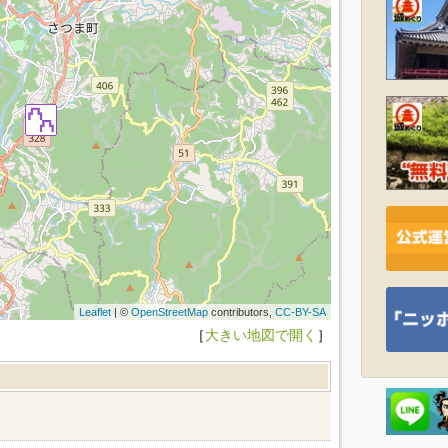
Leaflet
| ©
OpenStreetMap
contributors,
CC-BY-SA
［
大きい地図で開く
］