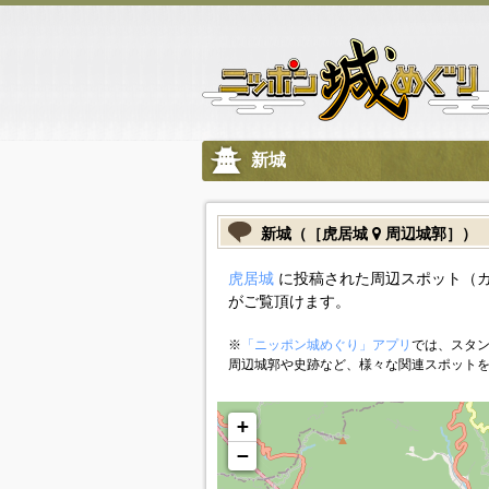
新城
新城（［虎居城
周辺城郭］）
虎居城
に投稿された周辺スポット（
がご覧頂けます。
※
「ニッポン城めぐり」アプリ
では、スタン
周辺城郭や史跡など、様々な関連スポット
+
−