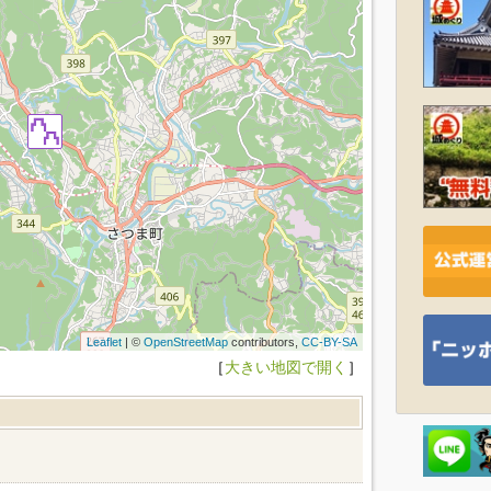
Leaflet
| ©
OpenStreetMap
contributors,
CC-BY-SA
［
大きい地図で開く
］