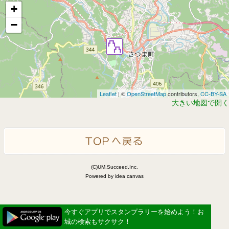
+
−
Leaflet
| ©
OpenStreetMap
contributors,
CC-BY-SA
大きい地図で開く
(C)UM.Succeed,Inc.
Powered by idea canvas
今すぐアプリでスタンプラリーを始めよう！お
城の検索もサクサク！