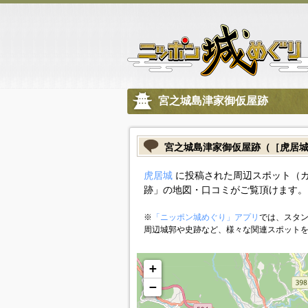
宮之城島津家御仮屋跡
宮之城島津家御仮屋跡（［虎居
虎居城
に投稿された周辺スポット（
跡」の地図・口コミがご覧頂けます。
※
「ニッポン城めぐり」アプリ
では、スタン
周辺城郭や史跡など、様々な関連スポット
+
−