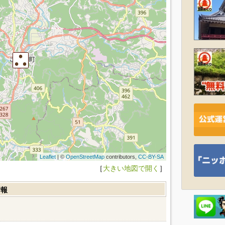
Leaflet
| ©
OpenStreetMap
contributors,
CC-BY-SA
［
大きい地図で開く
］
情報