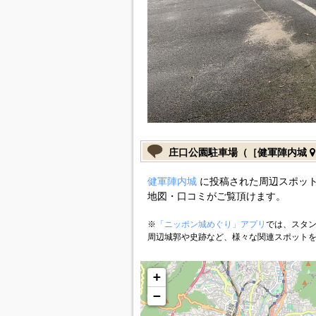
庄口公園駐車場（［健軍陣内城
健軍陣内城
に投稿された周辺スポット
地図・口コミがご覧頂けます。
※
「ニッポン城めぐり」アプリ
では、スタン
周辺城郭や史跡など、様々な関連スポット
+
−