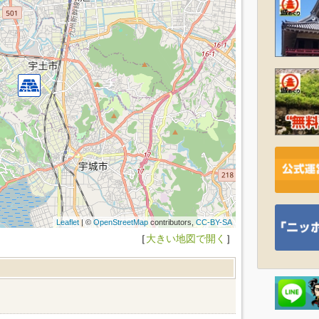
Leaflet
| ©
OpenStreetMap
contributors,
CC-BY-SA
［
大きい地図で開く
］