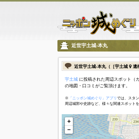
近世宇土城-本丸
近世宇土城-本丸（［宇土城
遺
宇土城
に投稿された周辺スポット（カ
の地図・口コミがご覧頂けます。
※
「ニッポン城めぐり」アプリ
では、スタン
周辺城郭や史跡など、様々な関連スポット
+
−