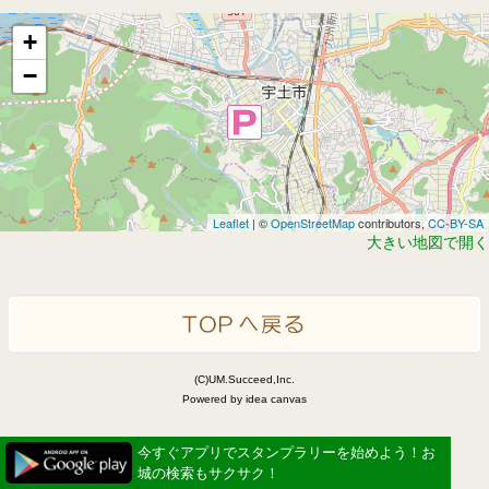
+
−
Leaflet
| ©
OpenStreetMap
contributors,
CC-BY-SA
大きい地図で開く
(C)UM.Succeed,Inc.
Powered by idea canvas
今すぐアプリでスタンプラリーを始めよう！お
城の検索もサクサク！