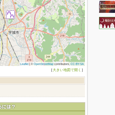
Leaflet
| ©
OpenStreetMap
contributors,
CC-BY-SA
［
大きい地図で開く
］