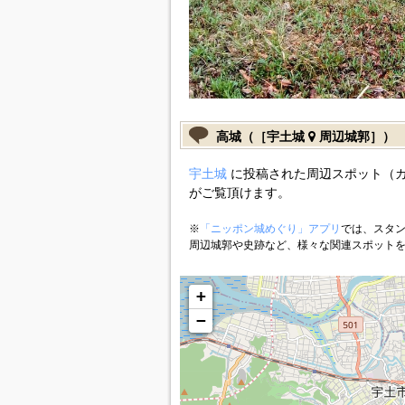
高城（［宇土城
周辺城郭］）
宇土城
に投稿された周辺スポット（
がご覧頂けます。
※
「ニッポン城めぐり」アプリ
では、スタン
周辺城郭や史跡など、様々な関連スポット
+
−