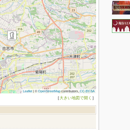
Leaflet
| ©
OpenStreetMap
contributors,
CC-BY-SA
［
大きい地図で開く
］