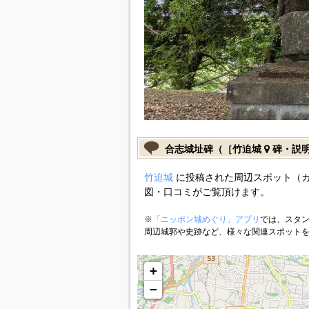
合志城址碑（［竹迫城
碑・説
竹迫城
に投稿された周辺スポット（
図・口コミがご覧頂けます。
※
「ニッポン城めぐり」アプリ
では、スタン
周辺城郭や史跡など、様々な関連スポット
+
−