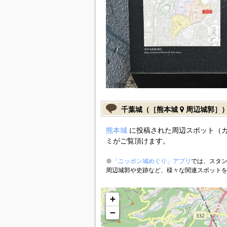
千葉城（［熊本城
周辺城郭］
熊本城
に投稿された周辺スポット（
ミがご覧頂けます。
※
「ニッポン城めぐり」アプリ
では、スタン
周辺城郭や史跡など、様々な関連スポット
+
−