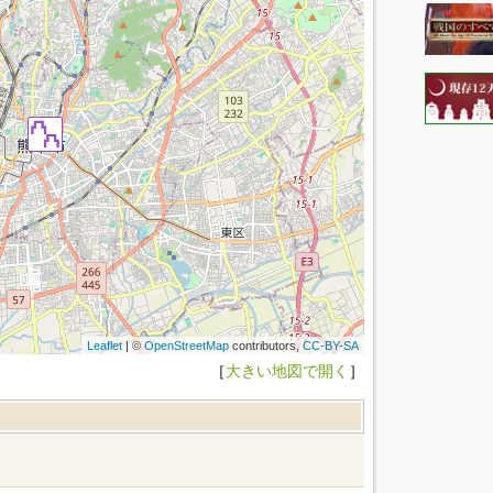
Leaflet
| ©
OpenStreetMap
contributors,
CC-BY-SA
［
大きい地図で開く
］