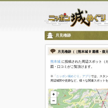
月見櫓跡
月見櫓跡（［熊本城
遺構・復
熊本城
に投稿された周辺スポット（
図・口コミがご覧頂けます。
※
「ニッポン城めぐり」アプリ
では、スタン
周辺城郭や史跡など、様々な関連スポット
+
−