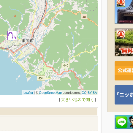
Leaflet
| ©
OpenStreetMap
contributors,
CC-BY-SA
［
大きい地図で開く
］