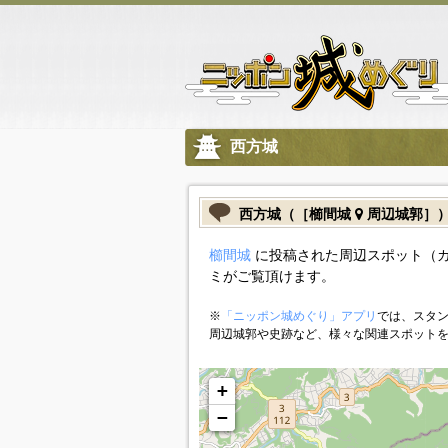
西方城
西方城（［櫛間城
周辺城郭］
櫛間城
に投稿された周辺スポット（
ミがご覧頂けます。
※
「ニッポン城めぐり」アプリ
では、スタン
周辺城郭や史跡など、様々な関連スポット
+
−