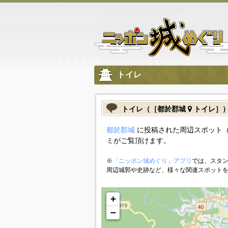
トイレ
トイレ（［都於郡城
トイレ］
都於郡城
に投稿された周辺スポット（
ミがご覧頂けます。
※
「ニッポン城めぐり」アプリ
では、スタン
周辺城郭や史跡など、様々な関連スポット
+
−