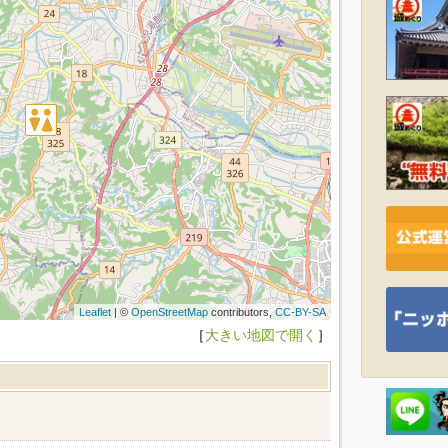
Leaflet
| ©
OpenStreetMap
contributors,
CC-BY-SA
［
大きい地図で開く
］