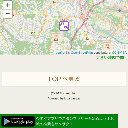
+
−
Leaflet
| ©
OpenStreetMap
contributors,
CC-BY-SA
大きい地図で開く
(C)UM.Succeed,Inc.
Powered by idea canvas
今すぐアプリでスタンプラリーを始めよう！お
城の検索もサクサク！