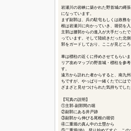
岩瀬川の岩峡に築かれた野首城の縄張
になっています。
まず副郭は、兵の駐屯もしくは政務を
根は岩瀬川に向かっていき、堀切を入
主郭は腰郭からの進入が大手だったで
っています。そして陸続きだった北側
郭をガードしており、ここが見どころ
車は標柱の近くに停めさせてもらいま
リア攻めマップの野首城・標柱を参考
す。
遠方から訪れた者からすると、南九州
ちですが、やっぱり一緒くたでにはで
ざまざと見せつけられた気持ちでした
【写真の説明】
①主郭-副郭間の堀
②副郭にある井戸跡
③副郭から伸びる尾根の堀切
④二重堀の真ん中の土塁から
⑤二重堀(外)。登り始めてすぐ、こ