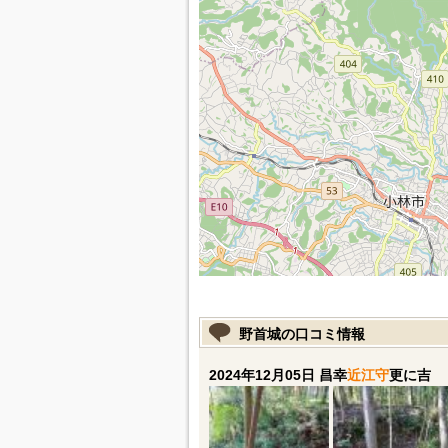
野首城の口コミ情報
2024年12月05日 昌幸
近江守
更に吉