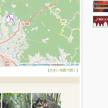
Leaflet
| ©
OpenStreetMap
contributors,
CC-BY-SA
［
大きい地図で開く
］