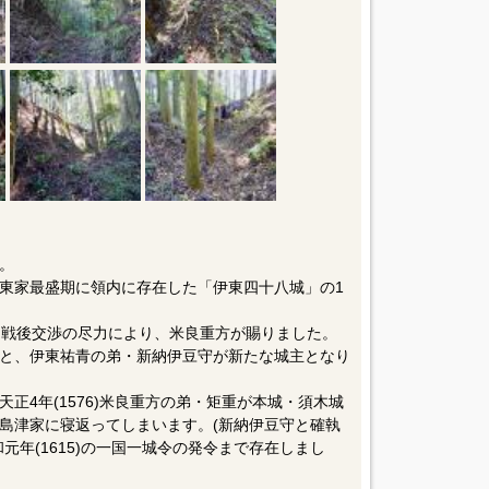
。
東家最盛期に領内に存在した「伊東四十八城」の1
おける戦後交渉の尽力により、米良重方が賜りました。
と、伊東祐青の弟・新納伊豆守が新たな城主となり
正4年(1576)米良重方の弟・矩重が本城・須木城
島津家に寝返ってしまいます。(新納伊豆守と確執
元年(1615)の一国一城令の発令まで存在しまし