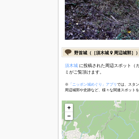
野首城（［須木城
周辺城郭］
須木城
に投稿された周辺スポット（
ミがご覧頂けます。
※
「ニッポン城めぐり」アプリ
では、スタン
周辺城郭や史跡など、様々な関連スポット
+
−