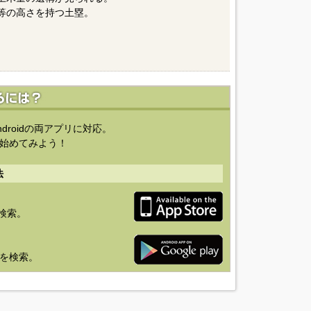
同等の高さを持つ土塁。
ndroidの両アプリに対応。
始めてみよう！
法
を検索。
り」を検索。