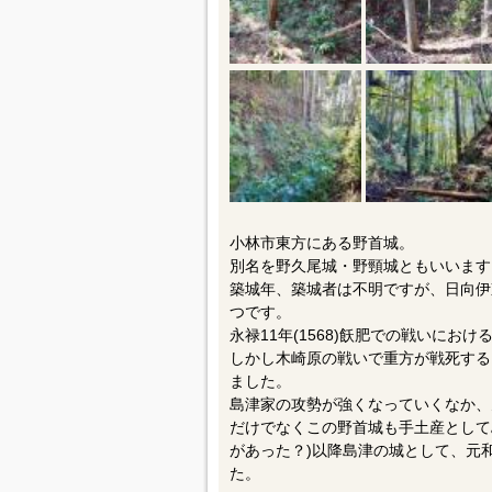
小林市東方にある野首城。
別名を野久尾城・野頸城ともいいます
築城年、築城者は不明ですが、日向伊
つです。
永禄11年(1568)飫肥での戦いに
しかし木崎原の戦いで重方が戦死する
ました。
島津家の攻勢が強くなっていくなか、天
だけでなくこの野首城も手土産として
があった？)以降島津の城として、元和
た。