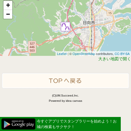
+
−
Leaflet
| ©
OpenStreetMap
contributors,
CC-BY-SA
大きい地図で開く
(C)UM.Succeed,Inc.
Powered by idea canvas
今すぐアプリでスタンプラリーを始めよう！お
城の検索もサクサク！