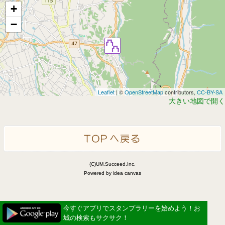
+
−
Leaflet
| ©
OpenStreetMap
contributors,
CC-BY-SA
大きい地図で開く
(C)UM.Succeed,Inc.
Powered by idea canvas
今すぐアプリでスタンプラリーを始めよう！お
城の検索もサクサク！