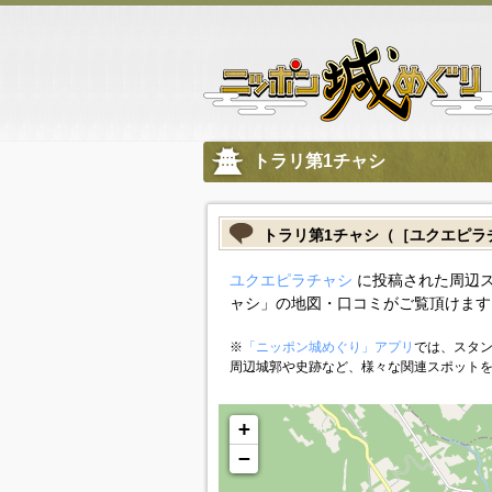
トラリ第1チャシ
トラリ第1チャシ（［ユクエピラ
ユクエピラチャシ
に投稿された周辺ス
ャシ」の地図・口コミがご覧頂けます
※
「ニッポン城めぐり」アプリ
では、スタン
周辺城郭や史跡など、様々な関連スポット
+
−