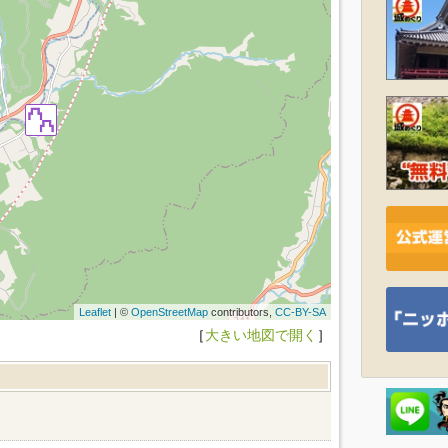
Leaflet
| ©
OpenStreetMap
contributors,
CC-BY-SA
［
大きい地図で開く
］