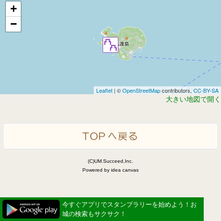
+
−
Leaflet
| ©
OpenStreetMap
contributors,
CC-BY-SA
大きい地図で開く
(C)UM.Succeed,Inc.
Powered by idea canvas
今すぐアプリでスタンプラリーを始めよう！お
城の検索もサクサク！