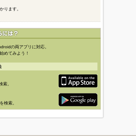
かります。
ndroidの両アプリに対応。
始めてみよう！
法
を検索。
り」を検索。