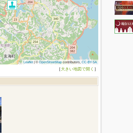
Leaflet
| ©
OpenStreetMap
contributors,
CC-BY-SA
［
大きい地図で開く
］