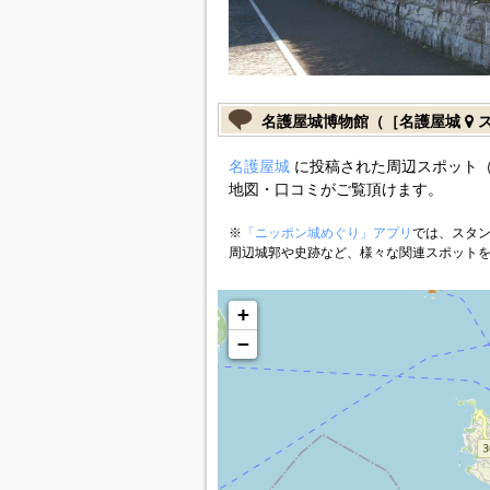
名護屋城博物館（［名護屋城
ス
名護屋城
に投稿された周辺スポット（
地図・口コミがご覧頂けます。
※
「ニッポン城めぐり」アプリ
では、スタン
周辺城郭や史跡など、様々な関連スポット
+
−