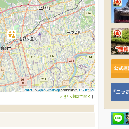
Leaflet
| ©
OpenStreetMap
contributors,
CC-BY-SA
［
大きい地図で開く
］