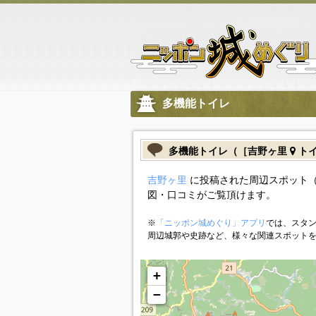
多機能トイレ
多機能トイレ（［吉野ヶ里
ト
吉野ヶ里
に投稿された周辺スポット
図・口コミがご覧頂けます。
※
「ニッポン城めぐり」アプリ
では、スタン
周辺城郭や史跡など、様々な関連スポット
+
−