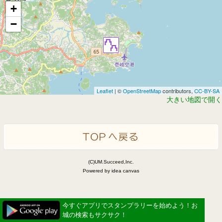
+
−
Leaflet
| ©
OpenStreetMap
contributors,
CC-BY-SA
大きい地図で開く
(C)UM.Succeed,Inc.
Powered by idea canvas
今すぐアプリでスタンプラリーを始めよう！お
城の検索もサクサク！