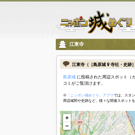
江東寺
江東寺（［島原城
寺社・史跡
島原城
に投稿された周辺スポット（
コミがご覧頂けます。
※
「ニッポン城めぐり」アプリ
では、スタン
周辺城郭や史跡など、様々な関連スポット
+
−