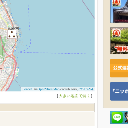
Leaflet
| ©
OpenStreetMap
contributors,
CC-BY-SA
［
大きい地図で開く
］