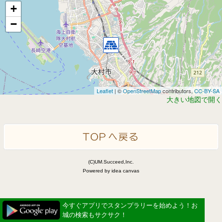
+
−
Leaflet
| ©
OpenStreetMap
contributors,
CC-BY-SA
大きい地図で開く
(C)UM.Succeed,Inc.
Powered by idea canvas
今すぐアプリでスタンプラリーを始めよう！お
城の検索もサクサク！